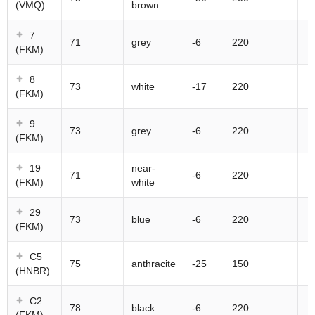
(VMQ)
brown
7
71
grey
-6
220
(FKM)
8
73
white
-17
220
(FKM)
9
73
grey
-6
220
(FKM)
19
near-
71
-6
220
(FKM)
white
29
73
blue
-6
220
(FKM)
C5
75
anthracite
-25
150
(HNBR)
C2
78
black
-6
220