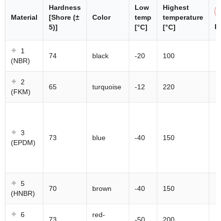
Hardness
Low
Highest
Material
[Shore (±
Color
temp
temperature
E
5)]
[°C]
[°C]
1
74
black
-20
100
(NBR)
2
65
turquoise
-12
220
(FKM)
3
73
blue
-40
150
(EPDM)
5
70
brown
-40
150
(HNBR)
6
red-
73
-50
200